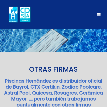
OTRAS FIRMAS
Piscinas Hernández es distribuidor oficial
de Bayrol, CTX Certikin, Zodiac Poolcare,
Astral Pool, Quicesa, Rosagres, Cerámica
Mayor .... pero también trabajamos
puntualmente con otras firmas