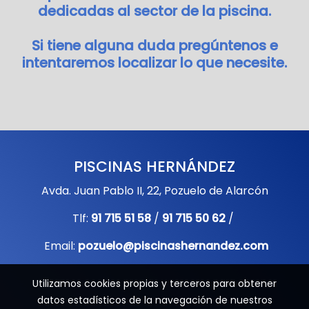
dedicadas al sector de la piscina.
Si tiene alguna duda pregúntenos e
intentaremos localizar lo que necesite.
PISCINAS HERNÁNDEZ
Avda. Juan Pablo II, 22, Pozuelo de Alarcón
Tlf:
91 715 51 58
/
91 715 50 62
/
Email:
pozuelo@piscinashernandez.com
Utilizamos cookies propias y terceros para obtener
datos estadísticos de la navegación de nuestros