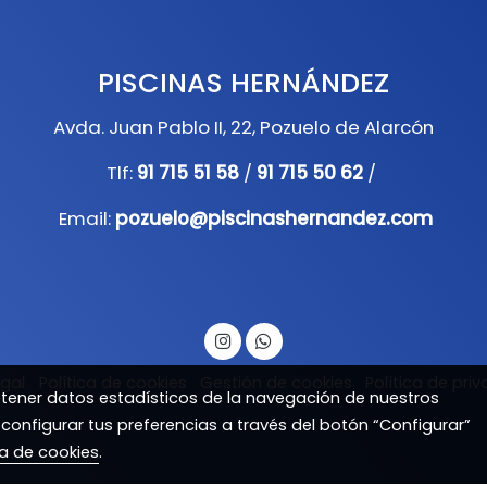
PISCINAS HERNÁNDEZ
Avda. Juan Pablo II, 22, Pozuelo de Alarcón
Tlf:
91 715 51 58
/
91 715 50 62
/
Email:
pozuelo@piscinashernandez.com
egal
Política de cookies
Gestión de cookies
Política de pri
btener datos estadísticos de la navegación de nuestros
 configurar tus preferencias a través del botón “Configurar”
ca de cookies
.