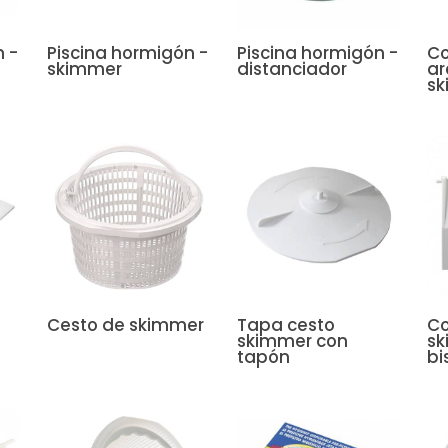
 -
Piscina hormigón -
Piscina hormigón -
Co
skimmer
distanciador
ar
s
Cesto de skimmer
Tapa cesto
Co
skimmer con
sk
tapón
bi