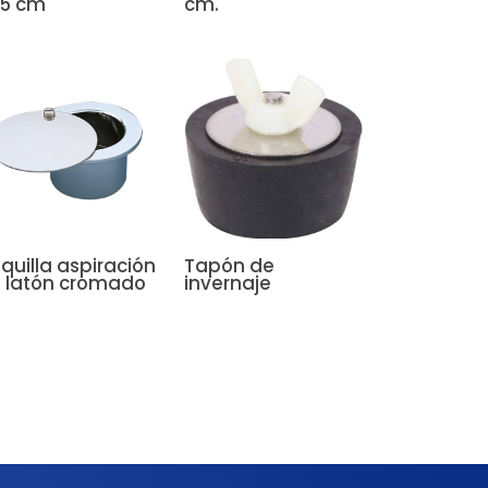
,5 cm
cm.
quilla aspiración
Tapón de
 latón cromado
invernaje