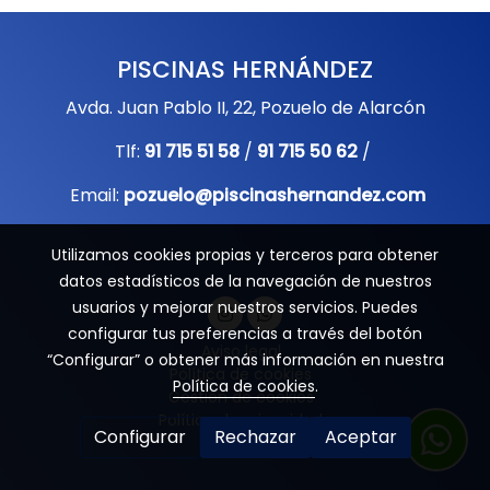
PISCINAS HERNÁNDEZ
Avda. Juan Pablo II, 22, Pozuelo de Alarcón
Tlf:
91 715 51 58
/
91 715 50 62
/
Email:
pozuelo@piscinashernandez.com
Utilizamos cookies propias y terceros para obtener
datos estadísticos de la navegación de nuestros
usuarios y mejorar nuestros servicios. Puedes
configurar tus preferencias a través del botón
Aviso legal
“Configurar” o obtener más información en nuestra
Política de cookies
Política de cookies
.
Gestión de cookies
Política de privacidad
Configurar
Rechazar
Aceptar