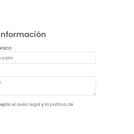
 información
ónico
acepto
el aviso legal
y
la política de