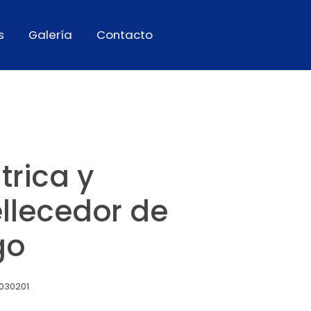
s
Galería
Contacto
trica y
llecedor de
go
030201