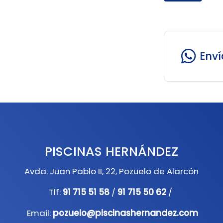
Env
PISCINAS HERNÁNDEZ
Avda. Juan Pablo II, 22, Pozuelo de Alarcón
Tlf:
91 715 51 58
/
91 715 50 62
/
Email:
pozuelo@piscinashernandez.com