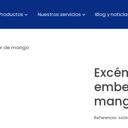
Productos
Nuestros servicios
Blog y noticia
or de mango
Excén
embe
man
Referencia:
4406