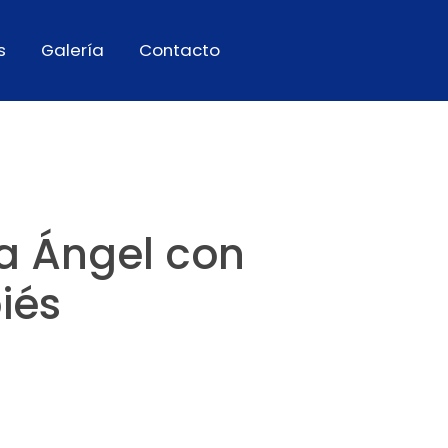
s
Galería
Contacto
a Ángel con
iés
8