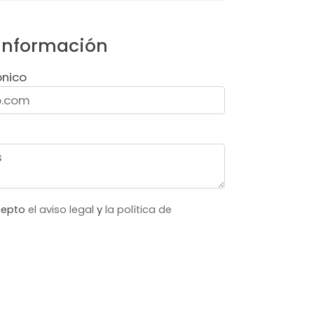
 información
ónico
acepto
el aviso legal
y
la política de