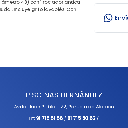
iámetro 43) con 1 rociador antical
dal. Incluye grifo lavapiés. Con
Env
PISCINAS HERNÁNDEZ
Avda. Juan Pablo II, 22, Pozuelo de Alarcón
Tlf:
91 715 51 58
/
91 715 50 62
/