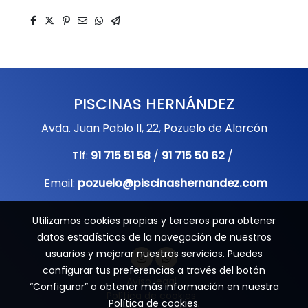
PISCINAS HERNÁNDEZ
Avda. Juan Pablo II, 22, Pozuelo de Alarcón
Tlf:
91 715 51 58
/
91 715 50 62
/
Email:
pozuelo@piscinashernandez.com
Utilizamos cookies propias y terceros para obtener
datos estadísticos de la navegación de nuestros
usuarios y mejorar nuestros servicios. Puedes
configurar tus preferencias a través del botón
Aviso legal
“Configurar” o obtener más información en nuestra
Política de cookies
Política de cookies
.