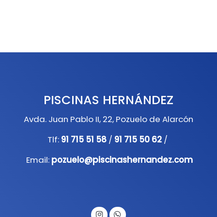
PISCINAS HERNÁNDEZ
Avda. Juan Pablo II, 22, Pozuelo de Alarcón
Tlf:
91 715 51 58
/
91 715 50 62
/
Email:
pozuelo@piscinashernandez.com