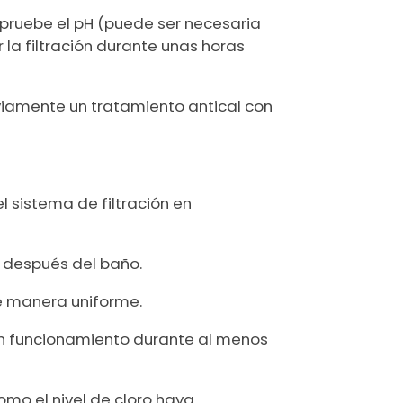
mpruebe el pH (puede ser necesaria
 la filtración durante unas horas
viamente un tratamiento antical con
l sistema de filtración en
, después del baño.
de manera uniforme.
en funcionamiento durante al menos
omo el nivel de cloro haya