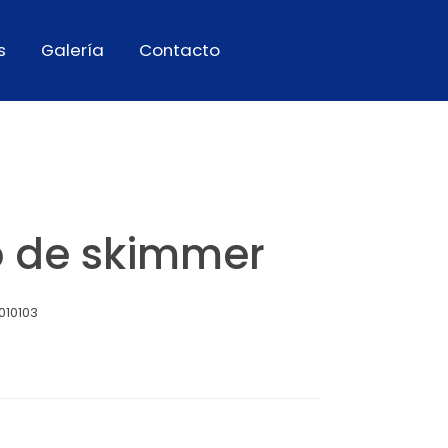
s
Galería
Contacto
o de skimmer
010103