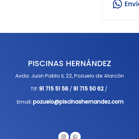
Env
PISCINAS HERNÁNDEZ
Avda. Juan Pablo II, 22, Pozuelo de Alarcón
Tlf:
91 715 51 58
/
91 715 50 62
/
Email:
pozuelo@piscinashernandez.com