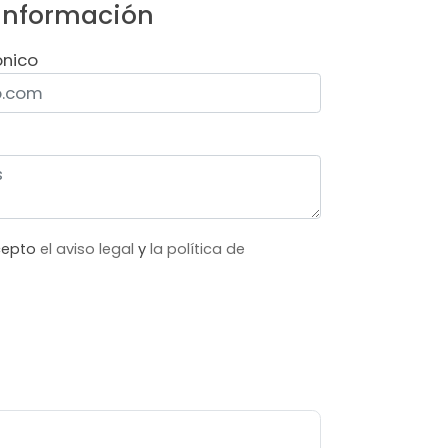
 información
ónico
acepto
el aviso legal
y
la política de